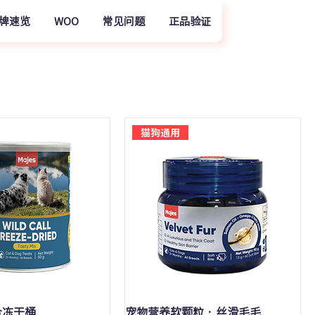
牌速览
WOO
常见问题
正品验证
猫狗通用
快速瀏覽
快速瀏覽
合冻干桶
宠物营养软颗粒 · 丝滑毛毛