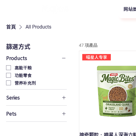
网站
首頁
All Products
篩選方式
47 項產品
喵星人专享
Products
高能干粮
功能零食
营养补充剂
Series
臻享蛋白全价干粮
Pets
冻干盛宴全价干粮
羊奶慕斯肉酱
喵星人专享
补水肉汁罐
汪星人专属
快速瀏覽
神奇颗粒 · 喵星人深海六