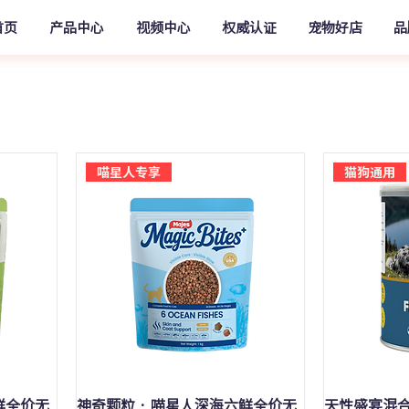
首页
产品中心
视频中心
权威认证
宠物好店
品
喵星人专享
猫狗通用
快速瀏覽
鲜全价无
神奇颗粒 · 喵星人深海六鲜全价无
天性盛宴混