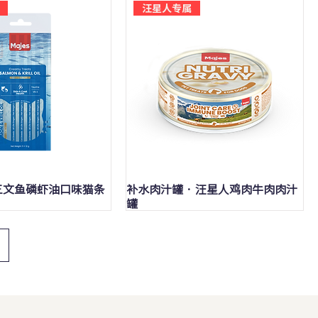
汪星人专属
快速瀏覽
快速瀏覽
 三文鱼磷虾油口味猫条
补水肉汁罐 · 汪星人鸡肉牛肉肉汁
罐