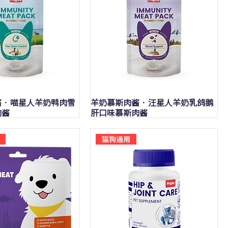
快速瀏覽
快速瀏覽
 · 喵星人羊奶鸭肉雪
羊奶慕斯肉酱 · 汪星人羊奶乳鸽鹅
肉酱
肝口味慕斯肉酱
猫狗通用