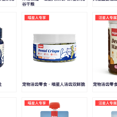
谷干粮
喵星人专享
汪星人专属
快速瀏覽
肚
宠物洁齿零食 · 喵星人洁齿双鲜脆
宠物洁齿零食
喵星人专享
汪星人专属