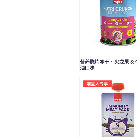
快速瀏覽
营养脆片冻干 · 火龙果 & 
油口味
喵星人专享