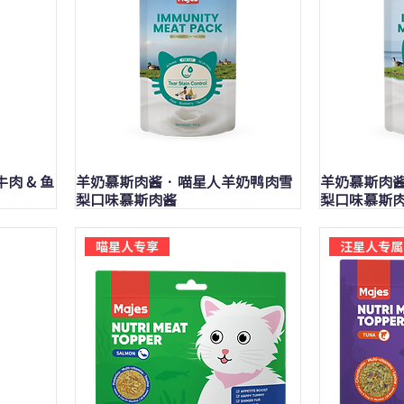
快速瀏覽
牛肉 & 鱼
羊奶慕斯肉酱 · 喵星人羊奶鸭肉雪
羊奶慕斯肉酱
梨口味慕斯肉酱
梨口味慕斯
喵星人专享
汪星人专属