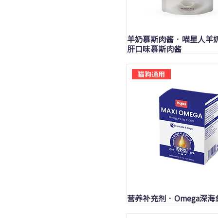
快速瀏覽
羊奶慕斯肉酱 · 喵星人羊
肝口味慕斯肉酱
猫狗通用
快速瀏覽
营养补充剂 · Omega深