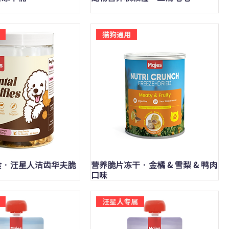
猫狗通用
快速瀏覽
快速瀏覽
 · 汪星人洁齿华夫脆
营养脆片冻干 · 金橘 & 雪梨 & 鸭肉
口味
汪星人专属