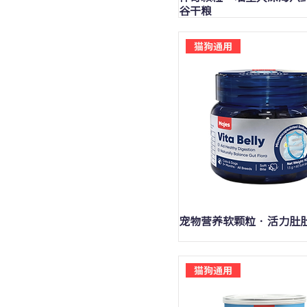
零食猫条
猫狗通用
谷干粮
猫狗通用
快速瀏覽
宠物营养软颗粒 · 活力肚
猫狗通用