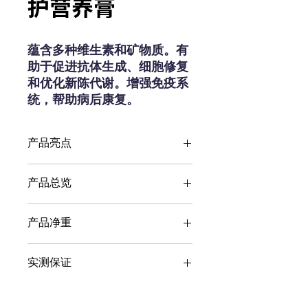
护营养膏
蕴含多种维生素和矿物质。有
助于促进抗体生成、细胞修复
和优化新陈代谢。增强免疫系
统，帮助病后康复。
产品亮点
维生素和矿物质
产品总览
浓缩乳清蛋白
所有品种
产品净重
所有生命阶段
120g
实测保证
维生素A醋酸酯
≥16000国际单