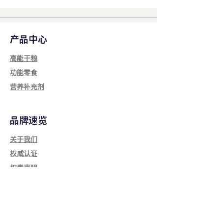
位
dl-α-生育酚乙酸
≥100国际单位
酯
产品中心
维生素B1
≥30毫克
高能干粮
功能零食
铁
≥15毫克
营养补充剂
镁
≥10毫克
锰
≥10毫克
品牌速览
维生素 D3
≥1000国际单
关于我们
位
权威认证​
权责声明
维生素B2
≥3毫克
维生素B6
≥16毫克
获取帮助
维生素B12
≥35微克