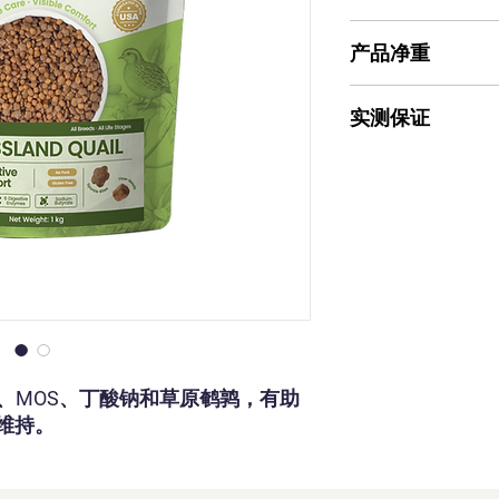
晶钻颗粒
草原鹌鹑
无麸配方
产品净重
所有猫种
所有生命阶段
1.0kg
实测保证
粗蛋白
粗脂肪
粗纤维
水分
粗灰
S、MOS、丁酸钠和草原鹌鹑，有助
钙
维持。
总磷