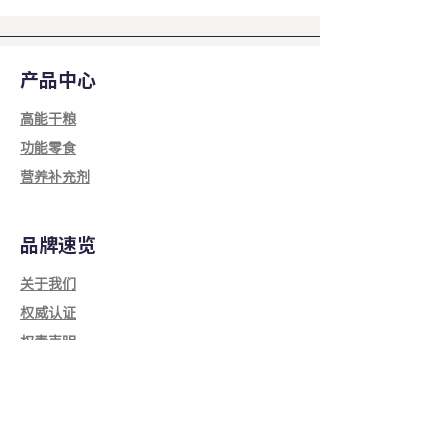
粗纤维
≤2.0%
粗脂肪
≥1.0%
产品中心
粗灰分
≤2.0%
高能干粮
功能零食
水分
≤86.0%
营养补充剂
品牌速览
关于我们
权威认证​
权责声明
获取帮助