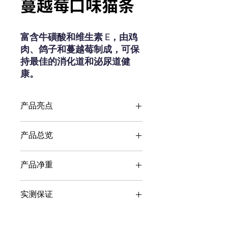
蔓越莓口味猫条
富含牛磺酸和维生素 E，由鸡
肉、鸽子和蔓越莓制成，可保
持最佳的消化道和泌尿道健
康。
产品亮点
牛磺酸
产品总览
维生素E
鸽子和蔓越莓
产品净重
所有猫种
所有生命阶段
12g×5个
实测保证
粗蛋白
≥5.0%