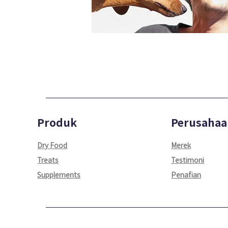
Produk
Perusahaa
Dry Food
Merek
Treats
Testimoni​
Supplements
Penafian