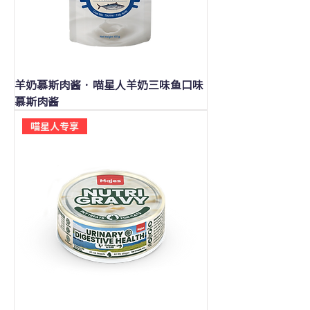
羊奶慕斯肉酱 · 喵星人羊奶三味鱼口味
慕斯肉酱
喵星人专享