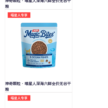
神奇颗粒 · 喵星人深海六鲜全价无谷干
粮
喵星人专享
神奇颗粒 · 喵星人深海六鲜全价无谷干
粮
喵星人专享