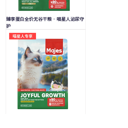
臻享蛋白全价无谷干粮 · 喵星人泌尿守
护
喵星人专享
臻享蛋白全价无谷干粮 · 喵星人助益免
疫