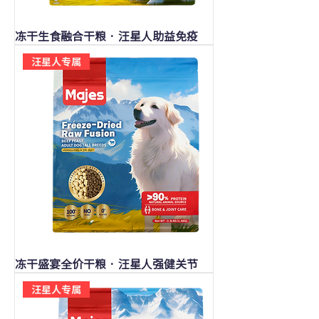
冻干生食融合干粮 · 汪星人助益免疫
汪星人专属
冻干盛宴全价干粮 · 汪星人强健关节
汪星人专属