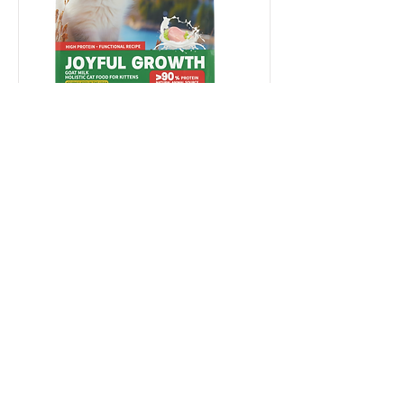
臻享蛋白全价无谷干粮 · 喵星人助益免
疫
喵星人专享